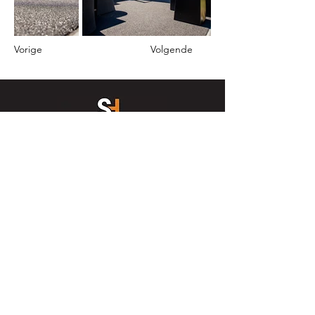
Vorige
Volgende
Veurnestraat 6, 8670 Koksijde
T:
058 51 89 41
M:
0475 86 02 78
E:
info@stefaanholvoet.be
BTW nr. BE0832295533
reg. nr. 05.28.00
BE14
7380 3198 7083
bic KREDBEBB