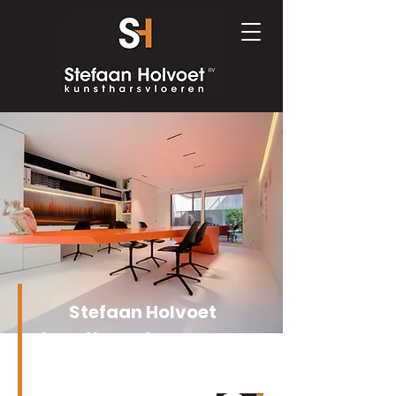
Stefaan Holvoet
kunstharsvloeren aan
het werk