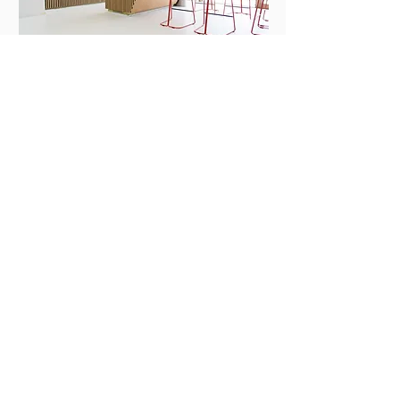
Ultramoderne loft
BEKIJK MEER
Argenta - Koksijde
BEKIJK MEER